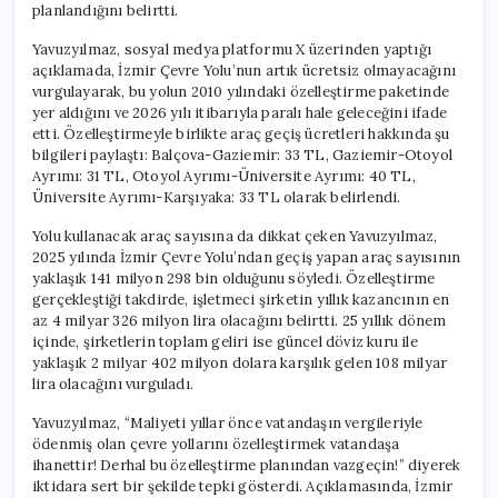
planlandığını belirtti.
Yavuzyılmaz, sosyal medya platformu X üzerinden yaptığı
açıklamada, İzmir Çevre Yolu’nun artık ücretsiz olmayacağını
vurgulayarak, bu yolun 2010 yılındaki özelleştirme paketinde
yer aldığını ve 2026 yılı itibarıyla paralı hale geleceğini ifade
etti. Özelleştirmeyle birlikte araç geçiş ücretleri hakkında şu
bilgileri paylaştı: Balçova-Gaziemir: 33 TL, Gaziemir-Otoyol
Ayrımı: 31 TL, Otoyol Ayrımı-Üniversite Ayrımı: 40 TL,
Üniversite Ayrımı-Karşıyaka: 33 TL olarak belirlendi.
Yolu kullanacak araç sayısına da dikkat çeken Yavuzyılmaz,
2025 yılında İzmir Çevre Yolu’ndan geçiş yapan araç sayısının
yaklaşık 141 milyon 298 bin olduğunu söyledi. Özelleştirme
gerçekleştiği takdirde, işletmeci şirketin yıllık kazancının en
az 4 milyar 326 milyon lira olacağını belirtti. 25 yıllık dönem
içinde, şirketlerin toplam geliri ise güncel döviz kuru ile
yaklaşık 2 milyar 402 milyon dolara karşılık gelen 108 milyar
lira olacağını vurguladı.
Yavuzyılmaz, “Maliyeti yıllar önce vatandaşın vergileriyle
ödenmiş olan çevre yollarını özelleştirmek vatandaşa
ihanettir! Derhal bu özelleştirme planından vazgeçin!” diyerek
iktidara sert bir şekilde tepki gösterdi. Açıklamasında, İzmir