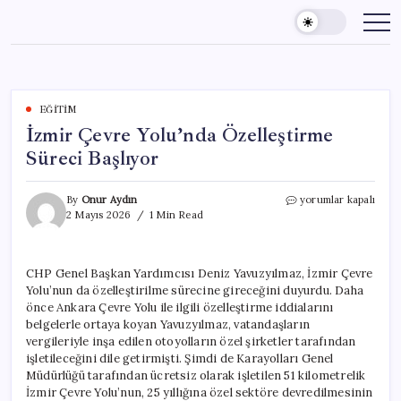
Skip
to
content
EĞITIM
İzmir Çevre Yolu’nda Özelleştirme
Süreci Başlıyor
İzmir
By
Onur Aydın
yorumlar kapalı
Çevre
2 Mayıs 2026
1 Min Read
Yolu’nda
Özelleştirme
Süreci
CHP Genel Başkan Yardımcısı Deniz Yavuzyılmaz, İzmir Çevre
Başlıyor
Yolu’nun da özelleştirilme sürecine gireceğini duyurdu. Daha
için
önce Ankara Çevre Yolu ile ilgili özelleştirme iddialarını
belgelerle ortaya koyan Yavuzyılmaz, vatandaşların
vergileriyle inşa edilen otoyolların özel şirketler tarafından
işletileceğini dile getirmişti. Şimdi de Karayolları Genel
Müdürlüğü tarafından ücretsiz olarak işletilen 51 kilometrelik
İzmir Çevre Yolu’nun, 25 yıllığına özel sektöre devredilmesinin