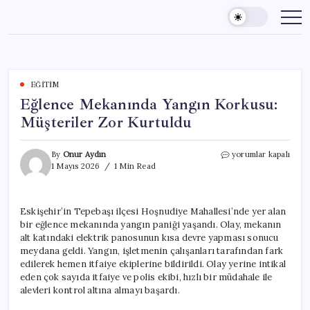
Skip
to
content
EĞITIM
Eğlence Mekanında Yangın Korkusu:
Müşteriler Zor Kurtuldu
Eğlence
By
Onur Aydın
yorumlar kapalı
Mekanında
1 Mayıs 2026
1 Min Read
Yangın
Korkusu:
Müşteriler
Eskişehir’in Tepebaşı ilçesi Hoşnudiye Mahallesi’nde yer alan
Zor
bir eğlence mekanında yangın paniği yaşandı. Olay, mekanın
Kurtuldu
için
alt katındaki elektrik panosunun kısa devre yapması sonucu
meydana geldi. Yangın, işletmenin çalışanları tarafından fark
edilerek hemen itfaiye ekiplerine bildirildi. Olay yerine intikal
eden çok sayıda itfaiye ve polis ekibi, hızlı bir müdahale ile
alevleri kontrol altına almayı başardı.