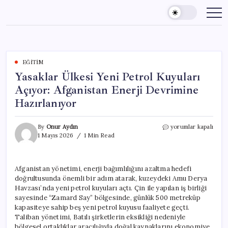
Skip
to
content
EĞITIM
Yasaklar Ülkesi Yeni Petrol Kuyuları
Açıyor: Afganistan Enerji Devrimine
Hazırlanıyor
Yasaklar
By
Onur Aydın
yorumlar kapalı
Ülkesi
1 Mayıs 2026
1 Min Read
Yeni
Petrol
Kuyuları
Afganistan yönetimi, enerji bağımlılığını azaltma hedefi
Açıyor:
doğrultusunda önemli bir adım atarak, kuzeydeki Amu Derya
Afganistan
Enerji
Havzası’nda yeni petrol kuyuları açtı. Çin ile yapılan iş birliği
Devrimine
sayesinde “Zamard Say” bölgesinde, günlük 500 metreküp
Hazırlanıyor
kapasiteye sahip beş yeni petrol kuyusu faaliyete geçti.
için
Taliban yönetimi, Batılı şirketlerin eksikliği nedeniyle
bölgesel ortaklıklar aracılığıyla doğal kaynaklarını ekonomiye