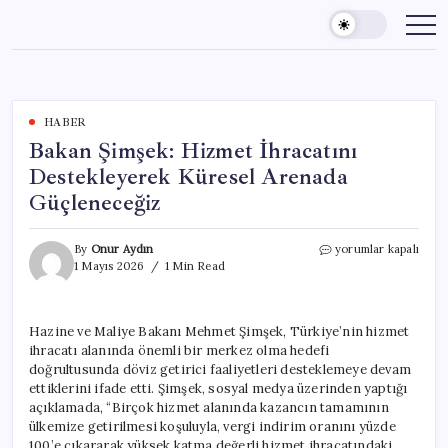
Skip
to
content
HABER
Bakan Şimşek: Hizmet İhracatını
Destekleyerek Küresel Arenada
Güçleneceğiz
Bakan
By
Onur Aydın
yorumlar kapalı
Şimşek:
1 Mayıs 2026
1 Min Read
Hizmet
İhracatını
Destekleyerek
Hazine ve Maliye Bakanı Mehmet Şimşek, Türkiye’nin hizmet
Küresel
ihracatı alanında önemli bir merkez olma hedefi
Arenada
Güçleneceğiz
doğrultusunda döviz getirici faaliyetleri desteklemeye devam
için
ettiklerini ifade etti. Şimşek, sosyal medya üzerinden yaptığı
açıklamada, “Birçok hizmet alanında kazancın tamamının
ülkemize getirilmesi koşuluyla, vergi indirim oranını yüzde
100’e çıkararak yüksek katma değerli hizmet ihracatındaki