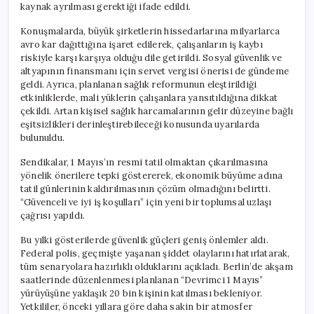
kaynak ayrılması gerektiği ifade edildi.
Konuşmalarda, büyük şirketlerin hissedarlarına milyarlarca
avro kar dağıttığına işaret edilerek, çalışanların iş kaybı
riskiyle karşı karşıya olduğu dile getirildi. Sosyal güvenlik ve
altyapının finansmanı için servet vergisi önerisi de gündeme
geldi. Ayrıca, planlanan sağlık reformunun eleştirildiği
etkinliklerde, mali yüklerin çalışanlara yansıtıldığına dikkat
çekildi. Artan kişisel sağlık harcamalarının gelir düzeyine bağlı
eşitsizlikleri derinleştirebileceği konusunda uyarılarda
bulunuldu.
Sendikalar, 1 Mayıs’ın resmi tatil olmaktan çıkarılmasına
yönelik önerilere tepki göstererek, ekonomik büyüme adına
tatil günlerinin kaldırılmasının çözüm olmadığını belirtti.
“Güvenceli ve iyi iş koşulları” için yeni bir toplumsal uzlaşı
çağrısı yapıldı.
Bu yılki gösterilerde güvenlik güçleri geniş önlemler aldı.
Federal polis, geçmişte yaşanan şiddet olaylarını hatırlatarak,
tüm senaryolara hazırlıklı olduklarını açıkladı. Berlin’de akşam
saatlerinde düzenlenmesi planlanan “Devrimci 1 Mayıs”
yürüyüşüne yaklaşık 20 bin kişinin katılması bekleniyor.
Yetkililer, önceki yıllara göre daha sakin bir atmosfer