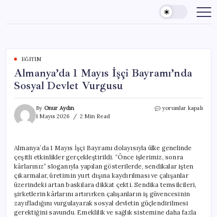
Skip
to
content
EĞITIM
Almanya’da 1 Mayıs İşçi Bayramı’nda
Sosyal Devlet Vurgusu
Almanya’da
By
Onur Aydın
yorumlar kapalı
1
1 Mayıs 2026
2 Min Read
Mayıs
İşçi
Bayramı’nda
Almanya’da 1 Mayıs İşçi Bayramı dolayısıyla ülke genelinde
Sosyal
çeşitli etkinlikler gerçekleştirildi. “Önce işlerimiz, sonra
Devlet
Vurgusu
kârlarınız” sloganıyla yapılan gösterilerde, sendikalar işten
için
çıkarmalar, üretimin yurt dışına kaydırılması ve çalışanlar
üzerindeki artan baskılara dikkat çekti. Sendika temsilcileri,
şirketlerin kârlarını artırırken çalışanların iş güvencesinin
zayıfladığını vurgulayarak sosyal devletin güçlendirilmesi
gerektiğini savundu. Emeklilik ve sağlık sistemine daha fazla