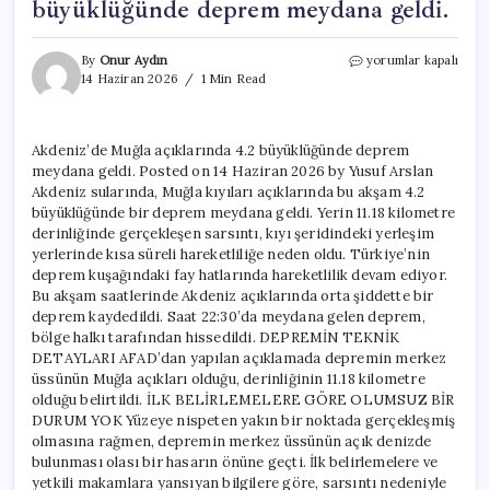
büyüklüğünde deprem meydana geldi.
Akdeniz’de
By
Onur Aydın
yorumlar kapalı
Muğla
14 Haziran 2026
1 Min Read
açıklarında
4.2
büyüklüğünde
Akdeniz’de Muğla açıklarında 4.2 büyüklüğünde deprem
deprem
meydana geldi. Posted on 14 Haziran 2026 by Yusuf Arslan
meydana
geldi.
Akdeniz sularında, Muğla kıyıları açıklarında bu akşam 4.2
için
büyüklüğünde bir deprem meydana geldi. Yerin 11.18 kilometre
derinliğinde gerçekleşen sarsıntı, kıyı şeridindeki yerleşim
yerlerinde kısa süreli hareketliliğe neden oldu. Türkiye’nin
deprem kuşağındaki fay hatlarında hareketlilik devam ediyor.
Bu akşam saatlerinde Akdeniz açıklarında orta şiddette bir
deprem kaydedildi. Saat 22:30’da meydana gelen deprem,
bölge halkı tarafından hissedildi. DEPREMİN TEKNİK
DETAYLARI AFAD’dan yapılan açıklamada depremin merkez
üssünün Muğla açıkları olduğu, derinliğinin 11.18 kilometre
olduğu belirtildi. İLK BELİRLEMELERE GÖRE OLUMSUZ BİR
DURUM YOK Yüzeye nispeten yakın bir noktada gerçekleşmiş
olmasına rağmen, depremin merkez üssünün açık denizde
bulunması olası bir hasarın önüne geçti. İlk belirlemelere ve
yetkili makamlara yansıyan bilgilere göre, sarsıntı nedeniyle