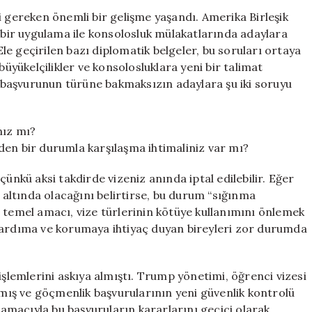
İki
i gereken önemli bir gelişme yaşandı. Amerika Birleşik
Soruyu
ir uygulama ile konsolosluk mülakatlarında adaylara
Yanıtlamadan
 Ele geçirilen bazı diplomatik belgeler, bu soruları ortaya
Geçmeyin!
büyükelçilikler ve konsolosluklara yeni bir talimat
için
başvurunun türüne bakmaksızın adaylara şu iki soruyu
nız mı?
den bir durumla karşılaşma ihtimaliniz var mı?
çünkü aksi takdirde vizeniz anında iptal edilebilir. Eğer
ltında olacağını belirtirse, bu durum “sığınma
 temel amacı, vize türlerinin kötüye kullanımını önlemek
 yardıma ve korumaya ihtiyaç duyan bireyleri zor durumda
işlemlerini askıya almıştı. Trump yönetimi, öğrenci vizesi
ırmış ve göçmenlik başvurularının yeni güvenlik kontrolü
macıyla bu başvuruların kararlarını geçici olarak