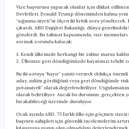
Vize başvurusu yapacak olanlar için dikkat edilmes
Devletleri, Donald Trump döneminden kalma yeni b
“sığınma niyeti”ni ölçen iki kritik soru yöneltecek.
çıkardı. ABD Dışişleri Bakanlığı, dünya genelindeki 
gönderdi. Bu talimat kapsamında, vize memurları 
sormak zorunda kalacak:
1. Kendi ülkenizde herhangi bir zulme maruz kaldı
2. Ülkenize geri döndüğünüzde hayatınızı tehdit e
Bu iki soruya “hayır” yanıtı vermek oldukça önemli 
aday, zulüm gördüğünü veya geri döndüğünde risk a
potansiyeli” olarak değerlendiriliyor. Uygulamanın
olarak belirtiliyor. Ancak bu durumun, gerçekten
bırakabileceği üzerinde duruluyor.
Ocak ayında ABD, 75 farklı ülke için göçmen vizesi 
başvuru sahipleri için güvenlik incelemelerini art
kılavuzuna uygun olup olmadığını değerlendirmek a