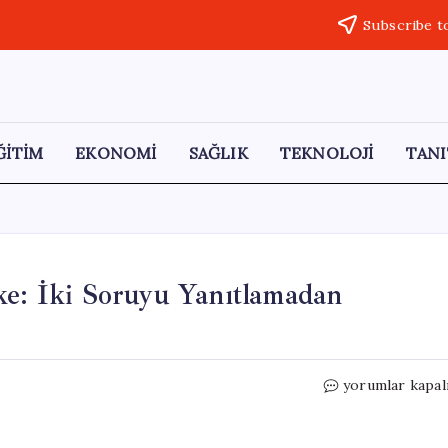
Subscribe t
ĞİTİM
EKONOMİ
SAĞLIK
TEKNOLOJİ
TANI
ke: İki Soruyu Yanıtlamadan
Vize
yorumlar kapal
Başvurularında
Yeni
Tehlike: