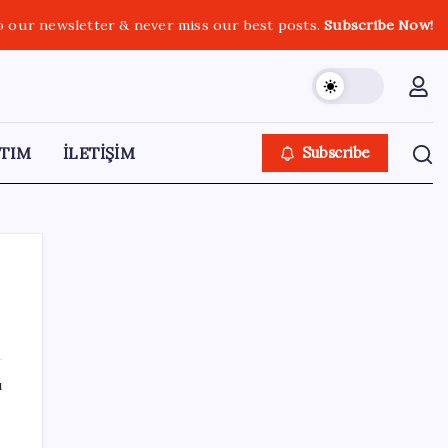
o our newsletter & never miss our best posts.
Subscribe Now!
TIM
İLETİŞİM
Subscribe
SON YAZILAR
ı
MSI Ekran Kartı Fiyatlarına Yüzde 20 Zam
Geldi