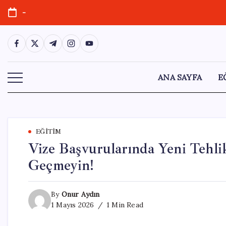
Skip
-
to
content
https://www.facebook.com/
https://twitter.com/
https://t.me/
https://www.instagram.com/
https://youtube.com/
ANA SAYFA
E
EĞITIM
Vize Başvurularında Yeni Tehli
Geçmeyin!
By
Onur Aydın
1 Mayıs 2026
1 Min Read