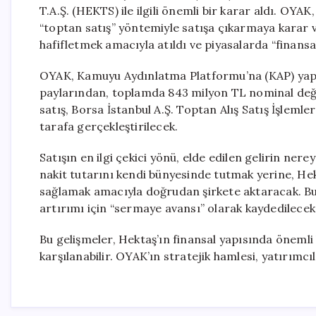
T.A.Ş. (HEKTS) ile ilgili önemli bir karar aldı. OY
“toptan satış” yöntemiyle satışa çıkarmaya karar ve
hafifletmek amacıyla atıldı ve piyasalarda “finansal
OYAK, Kamuyu Aydınlatma Platformu’na (KAP) yapt
paylarından, toplamda 843 milyon TL nominal değe
satış, Borsa İstanbul A.Ş. Toptan Alış Satış İşleml
tarafa gerçekleştirilecek.
Satışın en ilgi çekici yönü, elde edilen gelirin ne
nakit tutarını kendi bünyesinde tutmak yerine, He
sağlamak amacıyla doğrudan şirkete aktaracak. Bu t
artırımı için “sermaye avansı” olarak kaydedilecek
Bu gelişmeler, Hektaş’ın finansal yapısında önemli 
karşılanabilir. OYAK’ın stratejik hamlesi, yatırımcıl