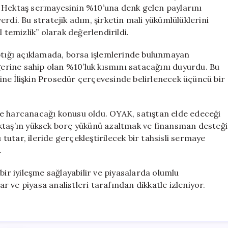
Hamlesi:
AK, Hektaş sermayesinin %10’una denk gelen paylarını
Büyük
rdi. Bu stratejik adım, şirketin mali yükümlülüklerini
Satış
 temizlik” olarak değerlendirildi.
İşlemi
için
ığı açıklamada, borsa işlemlerinde bulunmayan
rine sahip olan %10’luk kısmını satacağını duyurdu. Bu
erine İlişkin Prosedür çerçevesinde belirlenecek üçüncü bir
reye harcanacağı konusu oldu. OYAK, satıştan elde edeceği
ktaş’ın yüksek borç yükünü azaltmak ve finansman desteği
utar, ileride gerçekleştirilecek bir tahsisli sermaye
.
bir iyileşme sağlayabilir ve piyasalarda olumlu
ar ve piyasa analistleri tarafından dikkatle izleniyor.