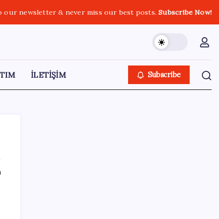
o our newsletter & never miss our best posts.
Subscribe Now!
TIM
İLETİŞİM
Subscribe
ı
SON YAZILAR
iOS 27 ile iPhone Kilit Ekranında Neler
Değişiyor?