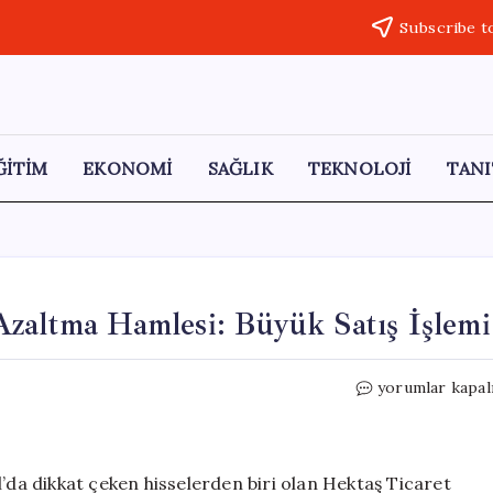
Subscribe t
ĞİTİM
EKONOMİ
SAĞLIK
TEKNOLOJİ
TANI
Azaltma Hamlesi: Büyük Satış İşlemi
OYAK’tan
yorumlar kapal
Hektaş
İle
Borçları
Azaltma
a dikkat çeken hisselerden biri olan Hektaş Ticaret