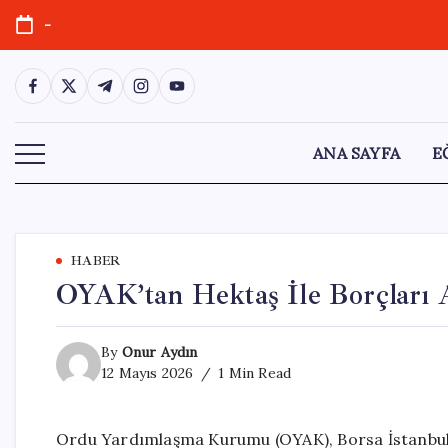
Skip
-
to
content
https://www.facebook.com/
https://twitter.com/
https://t.me/
https://www.instagram.com/
https://youtube.com/
ANA SAYFA
E
HABER
OYAK’tan Hektaş İle Borçları 
By
Onur Aydın
12 Mayıs 2026
1 Min Read
Ordu Yardımlaşma Kurumu (OYAK), Borsa İstanbul’d