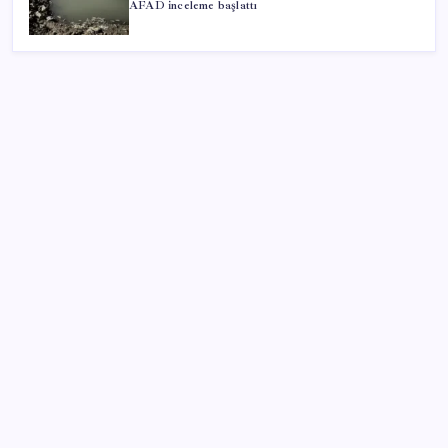
AFAD inceleme başlattı
SON YAZILAR
Fazla sodyum sinsice sağlığı olumsuz etkiliyor!
Tansiyonu yükseltip vücuda su tutturuyor
iOS 27 ile iPhone Kilit Ekranında Neler Değişiyor?
Ömrü kısaltan 3 sessiz tehlike! Çocuklarımız bizden
daha kısa mı yaşayacak?
Mohamed Salah transferi borsayı salladı: