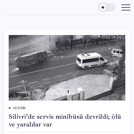
Skip
to
content
EĞITIM
Silivri’de servis minibüsü devrildi; ölü
ve yaralılar var