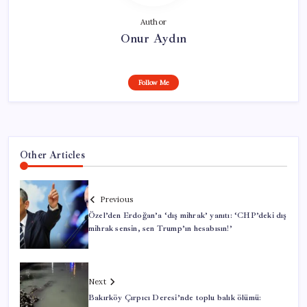
Author
Onur Aydın
Follow Me
Other Articles
Previous
Özel’den Erdoğan’a ‘dış mihrak’ yanıtı: ‘CHP’deki dış
mihrak sensin, sen Trump’ın hesabısın!’
Next
Bakırköy Çırpıcı Deresi’nde toplu balık ölümü: