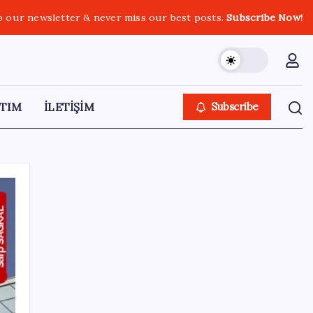
o our newsletter & never miss our best posts.
Subscribe Now!
TIM
İLETİŞİM
Subscribe
SON YAZILAR
Fazla sodyum sinsice sağlığı olumsuz
etkiliyor! Tansiyonu yükseltip vücuda su