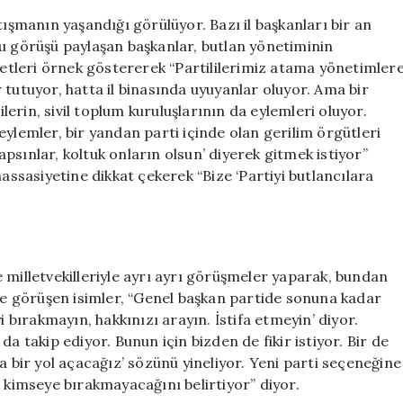
tışmanın yaşandığı görülüyor. Bazı il başkanları bir an
Bu görüşü paylaşan başkanlar, butlan yönetiminin
öbetleri örnek göstererek “Partililerimiz atama yönetimler
 tutuyor, hatta il binasında uyuyanlar oluyor. Ama bir
erin, sivil toplum kuruluşlarının da eylemleri oluyor.
eylemler, bir yandan parti içinde olan gerilim örgütleri
psınlar, koltuk onların olsun’ diyerek gitmek istiyor”
hassasiyetine dikkat çekerek “Bize ‘Partiyi butlancılara
 milletvekilleriyle ayrı ayrı görüşmeler yaparak, bundan
zel’le görüşen isimler, “Genel başkan partide sonuna kadar
ırakmayın, hakkınızı arayın. İstifa etmeyin’ diyor.
a takip ediyor. Bunun için bizden de fikir istiyor. Bir de
a bir yol açacağız’ sözünü yineliyor. Yeni parti seçeneğine
imseye bırakmayacağını belirtiyor” diyor.