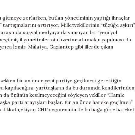
kapıları
kapandıkça,
yeni
a gitmeye zorlarken, butlan yönetiminin yaptığı ihraçlar
parti
tartışmalarını artırıyor. Milletvekillerinin “tüzüğe aykırı
kulisleri
er arasında sosyal medyaya da yansıyan bir “yeni yol
artıyor
seçilmiş il yönetimlerinin üzerine atamalar yapılması da
için
yrıca İzmir, Malatya, Gaziantep gibi illerde çıkan
ksekken bir an önce yeni partiye geçilmesi gerektiğini
ya kapılacağını, yurttaşların da bu durumda kendilerinden
rın da önünün kesilmeyeceğini söyleyen vekiller “Hamle
ka parti arayışları başlar. Bir an önce hareke geçilmeli”
ına dikkat çekiyor. CHP seçmeninin de bu bağa göre hareket