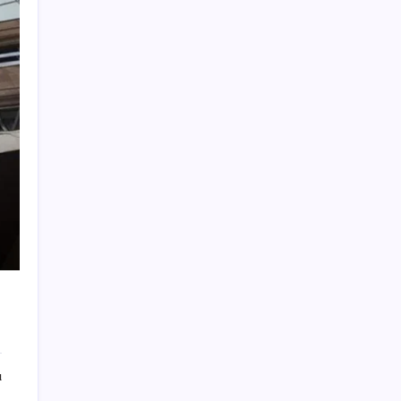
tutturuyor
iOS 27 ile iPhone Kilit Ekranında Neler
Değişiyor?
Ömrü kısaltan 3 sessiz tehlike!
Çocuklarımız bizden daha kısa mı
yaşayacak?
Mohamed Salah transferi borsayı salladı:
Trabzonspor hisseleri uçuşa geçti
9 milyon abonenin faturası kasım ayında
ikiye katlanacak
Altın fiyatlarında yükseliş serisi sürüyor:
Gram, çeyrek ve Cumhuriyet altını bugün
ne kadar oldu? Güncel altın fiyatları 5
Ağustos 2026 Çarşamba…
AKP’den YENİ Parti’ye ‘çerçeve yasa’
ziyareti: ‘Somut bir taslak görmedik,
ı
içeriğini ifade ettiler’