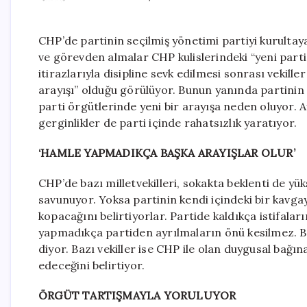
CHP’de partinin seçilmiş yönetimi partiyi kurultay
ve görevden almalar CHP kulislerindeki “yeni parti” 
itirazlarıyla disipline sevk edilmesi sonrası vekill
arayışı” olduğu görülüyor. Bunun yanında partinin 
parti örgütlerinde yeni bir arayışa neden oluyor. A
gerginlikler de parti içinde rahatsızlık yaratıyor.
‘HAMLE YAPMADIKÇA BAŞKA ARAYIŞLAR OLUR’
CHP’de bazı milletvekilleri, sokakta beklenti de yü
savunuyor. Yoksa partinin kendi içindeki bir kavga
kopacağını belirtiyorlar. Partide kaldıkça istifala
yapmadıkça partiden ayrılmaların önü kesilmez. Baş
diyor. Bazı vekiller ise CHP ile olan duygusal bağ
edeceğini belirtiyor.
ÖRGÜT TARTIŞMAYLA YORULUYOR