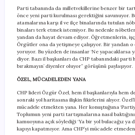
Parti tabanında da milletvekillerine benzer bir tar
önce yeni parti kurulması gerektiğini savunuyor. 
atamalarına karşı il ve ilçe binalarında tutulan n
binaları terk etmek istemiyor. Bu nedenle nöbetler
yandan da hayat devam ediyor. Öğretmenlerin, işçil
Örgütler ona da yetişmeye çalışıyor. Bir yandan o 
yoruyor. Bu yüzden de insanlar ‘Ne yapacaklarsa ya
diyor. Bazı il başkanları da CHP tabanındaki parti 
bırakmayın’ diyenler oluyor” görüşünü paylaşıyor.
ÖZEL, MÜCADELEDEN YANA
CHP lideri Özgür Özel, hem il başkanlarıyla hem de
sonraki yol haritasına ilişkin fikirlerini alıyor. Ö
mücadele etmekten yana. Her konuştuğuna ‘Partiyi b
Toplumun yeni parti tartışmalarına nasıl baktığını d
kamuoyuna açık söylediği ‘Ya bir yol bulacağız ya d
kapıyı kapatmıyor. Ama CHP’yi mücadele etmeden k