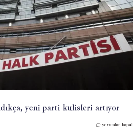
kça, yeni parti kulisleri artıyor
CHP’de
yorumlar kapal
kurultay