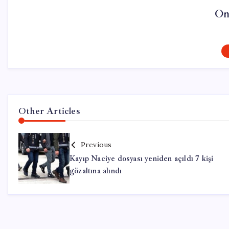
On
Other Articles
Previous
Kayıp Naciye dosyası yeniden açıldı 7 kişi
gözaltına alındı