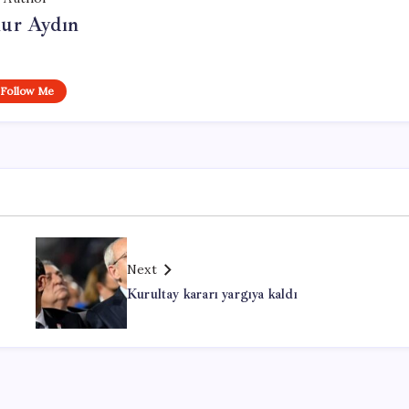
ur Aydın
Follow Me
Next
Kurultay kararı yargıya kaldı