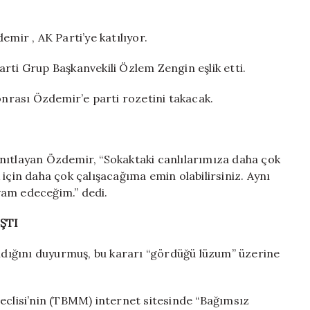
eden
Nimet
Özdemir
emir , AK Parti’ye katılıyor.
AK
Parti’ye
rti Grup Başkanvekili Özlem Zengin eşlik etti.
katılıyor
için
rası Özdemir’e parti rozetini takacak.
nıtlayan Özdemir, “Sokaktaki canlılarımıza daha çok
için daha çok çalışacağıma emin olabilirsiniz. Aynı
vam edeceğim.” dedi.
ŞTI
dığını duyurmuş, bu kararı “gördüğü lüzum” üzerine
eclisi’nin (TBMM) internet sitesinde “Bağımsız