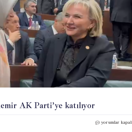
mir AK Parti’ye katılıyor
CHP’den
yorumlar kapal
istifa