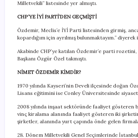
Milletvekili” listesinde yer almıştı.
CHP’YE İYİ PARTİ’DEN GEÇMİŞTİ
Özdemir, Meclis’e İYİ Parti listesinden girmiş, an
kopardığım için ayrılmış bulunmaktayım.” diyerek is
Akabinde CHP’ye katılan Özdemir’e parti rozetin
Başkanı Özgür Özel takmıştı.
NİMET ÖZDEMİR KİMDİR?
1970 yılında Kayseri’nin Develi ilçesinde doğan Öz
Lisans eğitimini ise Conley Üniversitesinde siyaset 
2008 yılında inşaat sektöründe faaliyet gösteren bi
vinç kiralama alanında faaliyet gösteren iki şirket
şirketler, alanında yurt çapında önde gelen firmala
28. Dönem Milletvekili Genel Seçimlerinde İstanbu