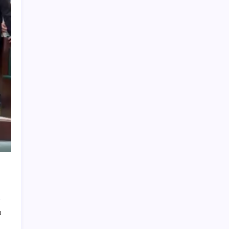
ABD tarım dışı istihdam verisinde negatif
sürpriz
Altında yükseliş kapıda mı? Uzman isimden
ezber bozan tahmin!
Fed Başkanı’ndan piyasaları sarsacak mesaj:
Enflasyon artarsa faiz artırımı yeniden
masaya gelecek
Türkiye, Suudi Arabistan ve Pakistan üçlü
savunma anlaşması imzaladı
OpenAI’ın İlk Cihazı için Fiyat ve Tasarım
Belli Oldu
Altında taşlar yerinden oynuyor: Dünya
devinden 22 ay sonra tarihi hamle
Salgın hızla yayıldı: 1,5 milyon koli yumurta
toplatıldı
ı
Akın Gürlek’ten yeni ‘çerçeve yasa’
açıklaması: ‘Ülkemiz için bembeyaz bir