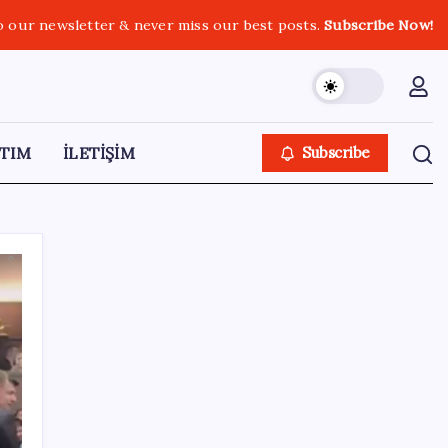
o our newsletter & never miss our best posts.
Subscribe Now!
TIM
İLETİŞİM
Subscribe
SON YAZILAR
MSI Ekran Kartı Fiyatlarına Yüzde 20 Zam
Geldi