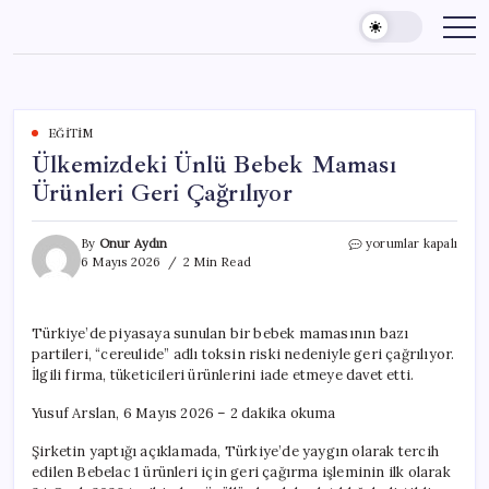
Skip
to
content
EĞITIM
Ülkemizdeki Ünlü Bebek Maması
Ürünleri Geri Çağrılıyor
Ülkemizdeki
By
Onur Aydın
yorumlar kapalı
Ünlü
6 Mayıs 2026
2 Min Read
Bebek
Maması
Ürünleri
Türkiye’de piyasaya sunulan bir bebek mamasının bazı
Geri
partileri, “cereulide” adlı toksin riski nedeniyle geri çağrılıyor.
Çağrılıyor
için
İlgili firma, tüketicileri ürünlerini iade etmeye davet etti.
Yusuf Arslan, 6 Mayıs 2026 – 2 dakika okuma
Şirketin yaptığı açıklamada, Türkiye’de yaygın olarak tercih
edilen Bebelac 1 ürünleri için geri çağırma işleminin ilk olarak