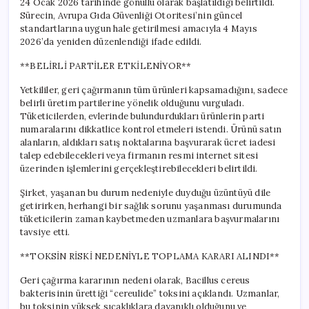
24 Ocak 2026 tarihinde gönüllü olarak başlatıldığı belirtildi.
Sürecin, Avrupa Gıda Güvenliği Otoritesi’nin güncel
standartlarına uygun hale getirilmesi amacıyla 4 Mayıs
2026’da yeniden düzenlendiği ifade edildi.
**BELİRLİ PARTİLER ETKİLENİYOR**
Yetkililer, geri çağırmanın tüm ürünleri kapsamadığını, sadece
belirli üretim partilerine yönelik olduğunu vurguladı.
Tüketicilerden, evlerinde bulundurdukları ürünlerin parti
numaralarını dikkatlice kontrol etmeleri istendi. Ürünü satın
alanların, aldıkları satış noktalarına başvurarak ücret iadesi
talep edebilecekleri veya firmanın resmi internet sitesi
üzerinden işlemlerini gerçekleştirebilecekleri belirtildi.
Şirket, yaşanan bu durum nedeniyle duyduğu üzüntüyü dile
getirirken, herhangi bir sağlık sorunu yaşanması durumunda
tüketicilerin zaman kaybetmeden uzmanlara başvurmalarını
tavsiye etti.
**TOKSİN RİSKİ NEDENİYLE TOPLAMA KARARI ALINDI**
Geri çağırma kararının nedeni olarak, Bacillus cereus
bakterisinin ürettiği “cereulide” toksini açıklandı. Uzmanlar,
bu toksinin yüksek sıcaklıklara dayanıklı olduğunu ve