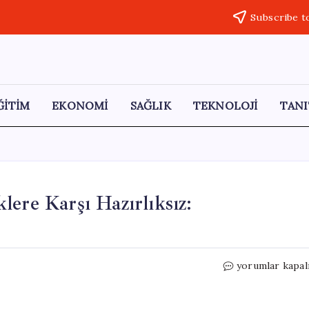
Subscribe t
ĞİTİM
EKONOMİ
SAĞLIK
TEKNOLOJİ
TANI
lere Karşı Hazırlıksız:
Türkiye
yorumlar kapal
Ekonomisi
Küresel
Risklere