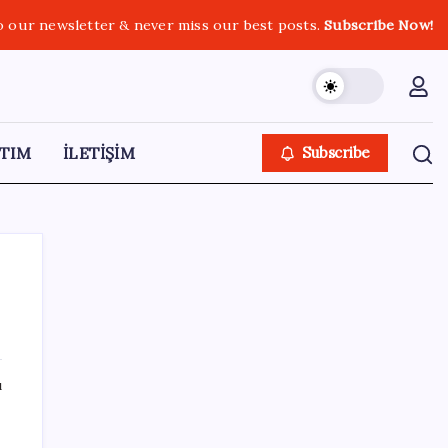
o our newsletter & never miss our best posts.
Subscribe Now!
TIM
İLETİŞİM
Subscribe
SON YAZILAR
ı
ABD tarım dışı istihdam verisinde negatif
sürpriz