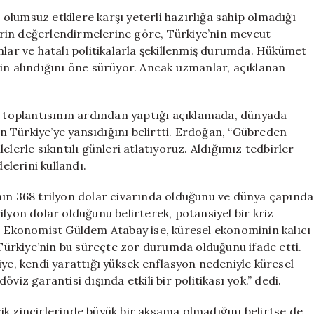
Karşı
u olumsuz etkilere karşı yeterli hazırlığa sahip olmadığı
Hazırlıksız:
rin değerlendirmelerine göre, Türkiye’nin mevcut
Ekonomistlerd
r ve hatalı politikalarla şekillenmiş durumda. Hükümet
Uyarılar
lerin alındığını öne sürüyor. Ancak uzmanlar, açıklanan
için
toplantısının ardından yaptığı açıklamada, dünyada
nin Türkiye’ye yansıdığını belirtti. Erdoğan, “Gübreden
lerle sıkıntılı günleri atlatıyoruz. Aldığımız tedbirler
elerini kullandı.
nın 368 trilyon dolar civarında olduğunu ve dünya çapında
lyon dolar olduğunu belirterek, potansiyel bir kriz
i. Ekonomist Güldem Atabay ise, küresel ekonominin kalıcı
 Türkiye’nin bu süreçte zor durumda olduğunu ifade etti.
iye, kendi yarattığı yüksek enflasyon nedeniyle küresel
viz garantisi dışında etkili bir politikası yok.” dedi.
ik zincirlerinde büyük bir aksama olmadığını belirtse de