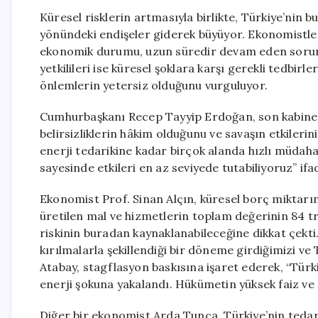
Küresel risklerin artmasıyla birlikte, Türkiye’nin b
yönündeki endişeler giderek büyüyor. Ekonomistle
ekonomik durumu, uzun süredir devam eden sorunla
yetkilileri ise küresel şoklara karşı gerekli tedbir
önlemlerin yetersiz olduğunu vurguluyor.
Cumhurbaşkanı Recep Tayyip Erdoğan, son kabine 
belirsizliklerin hâkim olduğunu ve savaşın etkileri
enerji tedarikine kadar birçok alanda hızlı müdahale
sayesinde etkileri en az seviyede tutabiliyoruz” ifad
Ekonomist Prof. Sinan Alçın, küresel borç miktarı
üretilen mal ve hizmetlerin toplam değerinin 84 tri
riskinin buradan kaynaklanabileceğine dikkat çekt
kırılmalarla şekillendiği bir döneme girdiğimizi ve
Atabay, stagflasyon baskısına işaret ederek, “Türk
enerji şokuna yakalandı. Hükümetin yüksek faiz ve dö
Diğer bir ekonomist Arda Tunca, Türkiye’nin tedar