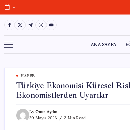
Skip
-
to
content
https://www.facebook.com/
https://twitter.com/
https://t.me/
https://www.instagram.com/
https://youtube.com/
ANA SAYFA
E
HABER
Türkiye Ekonomisi Küresel Risk
Ekonomistlerden Uyarılar
By
Onur Aydın
20 Mayıs 2026
2 Min Read