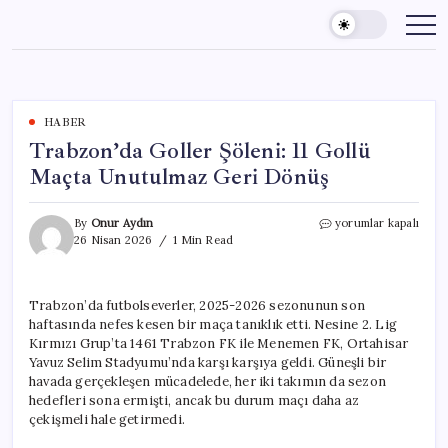
Skip
to
content
HABER
Trabzon’da Goller Şöleni: 11 Gollü
Maçta Unutulmaz Geri Dönüş
Trabzon’da
By
Onur Aydın
yorumlar kapalı
Goller
26 Nisan 2026
1 Min Read
Şöleni:
11
Gollü
Trabzon’da futbolseverler, 2025-2026 sezonunun son
Maçta
haftasında nefes kesen bir maça tanıklık etti. Nesine 2. Lig
Unutulmaz
Geri
Kırmızı Grup’ta 1461 Trabzon FK ile Menemen FK, Ortahisar
Dönüş
Yavuz Selim Stadyumu’nda karşı karşıya geldi. Güneşli bir
için
havada gerçekleşen mücadelede, her iki takımın da sezon
hedefleri sona ermişti, ancak bu durum maçı daha az
çekişmeli hale getirmedi.