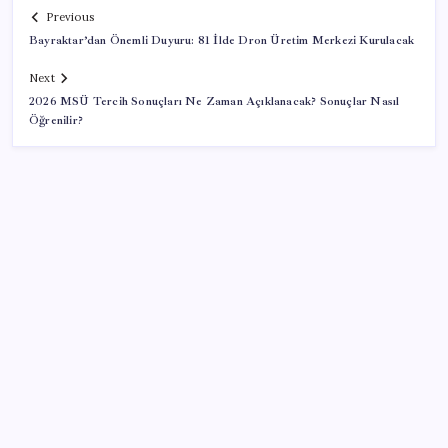
Previous
Bayraktar’dan Önemli Duyuru: 81 İlde Dron Üretim Merkezi Kurulacak
Next
2026 MSÜ Tercih Sonuçları Ne Zaman Açıklanacak? Sonuçlar Nasıl
Öğrenilir?
SON YAZILAR
MSI Ekran Kartı Fiyatlarına Yüzde 20 Zam Geldi
ABD tarım dışı istihdam verisinde negatif sürpriz
Altında yükseliş kapıda mı? Uzman isimden ezber