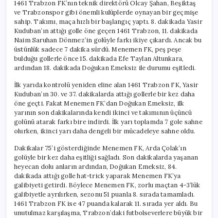
1461 Trabzon FK’nın teknik direktörü Olcay Şahan, Beşiktaş
ve Trabzonspor gibi önemli kulüplerde oynayan bir geçmişe
sahip. Takımı, maça hızlı bir başlangıç yaptı. 8. dakikada Yasir
Kuduban’ın attığı golle öne geçen 1461 Trabzon, 11. dakikada
Naim Saruhan Dönmez’in golüyle farkı ikiye çıkardı. Ancak bu
üstünlük sadece 7 dakika sürdü. Menemen FK, peş peşe
bulduğu gollerle önce 15. dakikada Efe Taylan Altunkara,
ardından 18. dakikada Doğukan Emeksiz ile durumu eşitledi.
İlk yarıda kontrolü yeniden eline alan 1461 Trabzon FK, Yasir
Kuduban’ın 30. ve 37. dakikalarda attığı gollerle bir kez daha
öne geçti. Fakat Menemen FK’dan Doğukan Emeksiz, ilk
yarının son dakikalarında kendi ikinci ve takımının üçüncü
golünü atarak farkı bire indirdi. İlk yarı toplamda 7 gole sahne
olurken, ikinci yarı daha dengeli bir mücadeleye sahne oldu.
Dakikalar 75’i gösterdiğinde Menemen FK, Arda Çolak’ın
golüyle bir kez daha eşitliği sağladı. Son dakikalarda yaşanan
heyecan dolu anların ardından, Doğukan Emeksiz, 84.
dakikada attığı golle hat-trick yaparak Menemen FK’ya
galibiyeti getirdi. Böylece Menemen FK, zorlu maçtan 4-3’lük
galibiyetle ayrılırken, sezonu 51 puanla 8. sırada tamamladı.
1461 Trabzon FK ise 47 puanda kalarak 11. sırada yer aldı. Bu
unutulmaz karşılaşma, Trabzon’daki futbolseverlere büyük bir