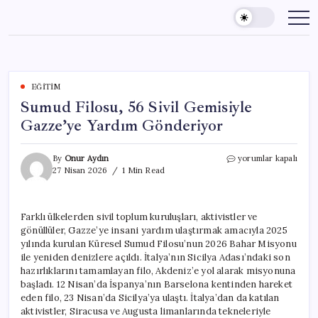
Skip
to
content
EĞITIM
Sumud Filosu, 56 Sivil Gemisiyle
Gazze’ye Yardım Gönderiyor
Sumud
By
Onur Aydın
yorumlar kapalı
Filosu,
27 Nisan 2026
1 Min Read
56
Sivil
Gemisiyle
Farklı ülkelerden sivil toplum kuruluşları, aktivistler ve
Gazze’ye
gönüllüler, Gazze’ye insani yardım ulaştırmak amacıyla 2025
Yardım
Gönderiyor
yılında kurulan Küresel Sumud Filosu’nun 2026 Bahar Misyonu
için
ile yeniden denizlere açıldı. İtalya’nın Sicilya Adası’ndaki son
hazırlıklarını tamamlayan filo, Akdeniz’e yol alarak misyonuna
başladı. 12 Nisan’da İspanya’nın Barselona kentinden hareket
eden filo, 23 Nisan’da Sicilya’ya ulaştı. İtalya’dan da katılan
aktivistler, Siracusa ve Augusta limanlarında tekneleriyle