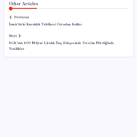
Other Articles
Previous
İzmir’deki Kuraklık Tehlikesi Ortadan Kalktı
Next
SGK’nın 600 Milyar Liralık İlaç Bütçesinde Devrim Niteliğinde
Yenilikler
SON YAZILAR
Fazla sodyum sinsice sağlığı olumsuz etkiliyor!