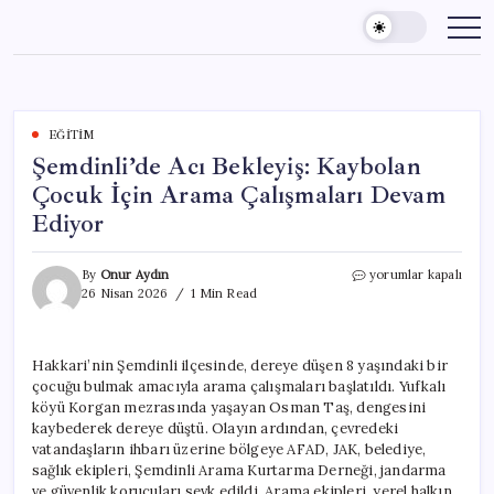
Skip
to
content
EĞITIM
Şemdinli’de Acı Bekleyiş: Kaybolan
Çocuk İçin Arama Çalışmaları Devam
Ediyor
Şemdinli’de
By
Onur Aydın
yorumlar kapalı
Acı
26 Nisan 2026
1 Min Read
Bekleyiş:
Kaybolan
Çocuk
Hakkari’nin Şemdinli ilçesinde, dereye düşen 8 yaşındaki bir
İçin
çocuğu bulmak amacıyla arama çalışmaları başlatıldı. Yufkalı
Arama
Çalışmaları
köyü Korgan mezrasında yaşayan Osman Taş, dengesini
Devam
kaybederek dereye düştü. Olayın ardından, çevredeki
Ediyor
vatandaşların ihbarı üzerine bölgeye AFAD, JAK, belediye,
için
sağlık ekipleri, Şemdinli Arama Kurtarma Derneği, jandarma
ve güvenlik korucuları sevk edildi. Arama ekipleri, yerel halkın