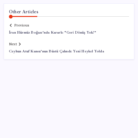
Other Articles
Previous
İran Hürmüz Boğazı’nda Kararlı: “Geri Dönüş Yok!”
Next
Ceyhun Atuf Kansu’nun Büstü Çalındı: Yeni Heykel Yolda
SON YAZILAR
Fazla sodyum sinsice sağlığı olumsuz etkiliyor!