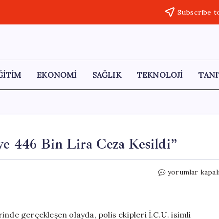
Subscribe t
ĞİTİM
EKONOMİ
SAĞLIK
TEKNOLOJİ
TANI
ye 446 Bin Lira Ceza Kesildi”
“Polis
yorumlar kapal
İhtarı
İhlal
Eden
Sürücüye
nde gerçekleşen olayda, polis ekipleri İ.C.U. isimli