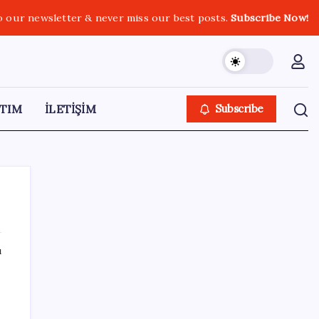
o our newsletter & never miss our best posts.
Subscribe Now!
TIM
İLETİŞİM
Subscribe
ı
SON YAZILAR
MSI Ekran Kartı Fiyatlarına Yüzde 20 Zam
Geldi