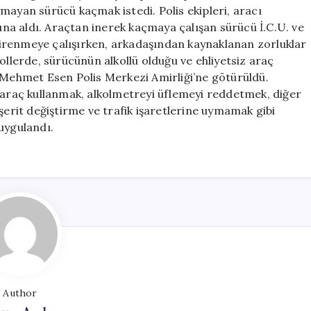
446
mayan sürücü kaçmak istedi. Polis ekipleri, aracı
Bin
a aldı. Araçtan inerek kaçmaya çalışan sürücü İ.C.U. ve
Lira
e direnmeye çalışırken, arkadaşından kaynaklanan zorluklar
Ceza
ollerde, sürücünün alkollü olduğu ve ehliyetsiz araç
Kesildi”
hit Mehmet Esen Polis Merkezi Amirliği’ne götürüldü.
için
z araç kullanmak, alkolmetreyi üflemeyi reddetmek, diğer
şerit değiştirme ve trafik işaretlerine uymamak gibi
uygulandı.
Author