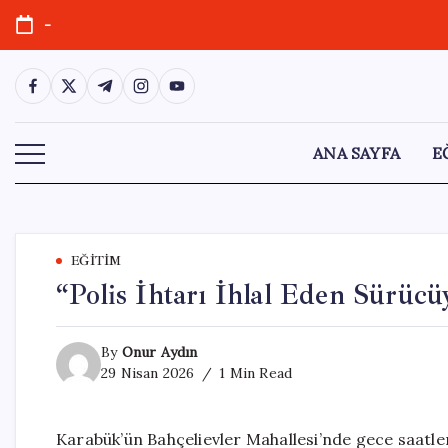
Skip
-
to
content
https://www.facebook.com/
https://twitter.com/
https://t.me/
https://www.instagram.com/
https://youtube.com/
ANA SAYFA
E
EĞITIM
“Polis İhtarı İhlal Eden Sürücü
By
Onur Aydın
29 Nisan 2026
1 Min Read
Karabük’ün Bahçelievler Mahallesi’nde gece saatleri