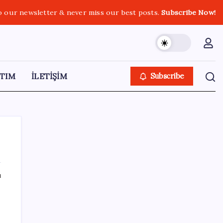
o our newsletter & never miss our best posts.
Subscribe Now!
TIM
İLETİŞİM
Subscribe
ı
SON YAZILAR
Fazla sodyum sinsice sağlığı olumsuz
etkiliyor! Tansiyonu yükseltip vücuda su