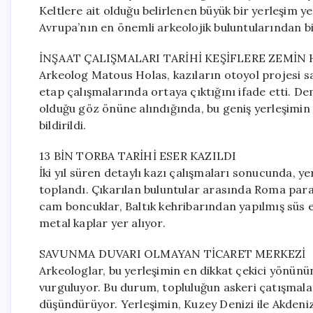
Keltlere ait olduğu belirlenen büyük bir yerleşim ye
Avrupa’nın en önemli arkeolojik buluntularından bir
İNŞAAT ÇALIŞMALARI TARİHİ KEŞİFLERE ZEMİN 
Arkeolog Matous Holas, kazıların otoyol projesi sa
etap çalışmalarında ortaya çıktığını ifade etti. De
olduğu göz önüne alındığında, bu geniş yerleşimin 
bildirildi.
13 BİN TORBA TARİHİ ESER KAZILDI
İki yıl süren detaylı kazı çalışmaları sonucunda, y
toplandı. Çıkarılan buluntular arasında Roma paral
cam boncuklar, Baltık kehribarından yapılmış süs eşy
metal kaplar yer alıyor.
SAVUNMA DUVARI OLMAYAN TİCARET MERKEZİ
Arkeologlar, bu yerleşimin en dikkat çekici yönü
vurguluyor. Bu durum, topluluğun askeri çatışmalar
düşündürüyor. Yerleşimin, Kuzey Denizi ile Akdeniz’