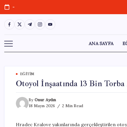
Skip
-
to
content
https://www.facebook.com/
https://twitter.com/
https://t.me/
https://www.instagram.com/
https://youtube.com/
ANA SAYFA
E
EĞITIM
Otoyol İnşaatında 13 Bin Torba
By
Onur Aydın
18 Mayıs 2026
2 Min Read
Hradec Kralove yakınlarında gerçekleştirilen otoyo