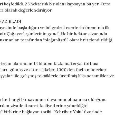
Altın
ri keşfedildi. 25 hektarlık bir alanı kapsayan bu yer, Orta
ve
i olarak değerlendiriliyor.
Tarihi
Eser
HAZIRLADI
Bulundu
yesinde başladığını ve bölgedeki eserlerin öneminin ilk
için
mir Çağı yerleşimlerinin genellikle bir hektar civarında
uzmanlar tarafından “olağanüstü” olarak nitelendirildiği
erleşim alanından 13 binden fazla materyal torbası
arı, gümüş ve altın sikkeler, 1000’den fazla mücevher,
aları ile gelişmiş tekniklerle üretilmiş lüks seramikler ve
nün herhangi bir savunma duvarının olmaması olduğunu
dan ziyade ticaret faaliyetlerine yöneldiğini
i birbirine bağlayan tarihi “Kehribar Yolu” üzerinde