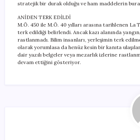
stratejik bir durak olduğu ve ham maddelerin burad
ANİDEN TERK EDİLDİ
M.Ö. 450 ile M.Ö. 40 yılları arasına tarihlenen La 
terk edildiği belirlendi. Ancak kazı alanında yangı
rastlanmadı. Bilim insanları, yerleşimin terk edilm
olarak yorumlasa da henüz kesin bir kanıta ulaşıla
dair yazılı belgeler veya mezarlık izlerine rastlan
devam ettiğini gösteriyor.