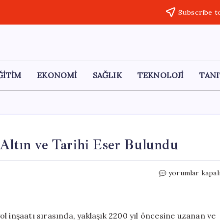
Subscribe t
ĞİTİM
EKONOMİ
SAĞLIK
TEKNOLOJİ
TANI
 Altın ve Tarihi Eser Bulundu
Otoyol
yorumlar kapal
İnşaatında
13
Bin
Torba
l inşaatı sırasında, yaklaşık 2200 yıl öncesine uzanan ve