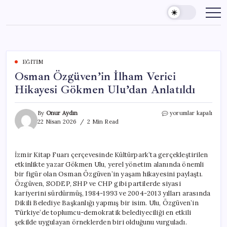
Skip
to
content
EĞITIM
Osman Özgüven’in İlham Verici
Hikayesi Gökmen Ulu’dan Anlatıldı
Osman
By
Onur Aydın
yorumlar kapalı
Özgüven’in
22 Nisan 2026
2 Min Read
İlham
Verici
Hikayesi
İzmir Kitap Fuarı çerçevesinde Kültürpark’ta gerçekleştirilen
Gökmen
etkinlikte yazar Gökmen Ulu, yerel yönetim alanında önemli
Ulu’dan
Anlatıldı
bir figür olan Osman Özgüven’in yaşam hikayesini paylaştı.
için
Özgüven, SODEP, SHP ve CHP gibi partilerde siyasi
kariyerini sürdürmüş, 1984-1993 ve 2004-2013 yılları arasında
Dikili Belediye Başkanlığı yapmış bir isim. Ulu, Özgüven’in
Türkiye’de toplumcu-demokratik belediyeciliği en etkili
şekilde uygulayan örneklerden biri olduğunu vurguladı.