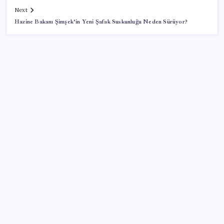
Next
Hazine Bakanı Şimşek’in Yeni Şafak Suskunluğu Neden Sürüyor?
SON YAZILAR
Fazla sodyum sinsice sağlığı olumsuz etkiliyor!
Tansiyonu yükseltip vücuda su tutturuyor
iOS 27 ile iPhone Kilit Ekranında Neler Değişiyor?
Ömrü kısaltan 3 sessiz tehlike! Çocuklarımız bizden
daha kısa mı yaşayacak?
Mohamed Salah transferi borsayı salladı: