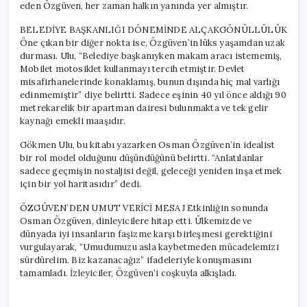
eden Özgüven, her zaman halkın yanında yer almıştır.
BELEDİYE BAŞKANLIĞI DÖNEMİNDE ALÇAKGÖNÜLLÜLÜK
Öne çıkan bir diğer nokta ise, Özgüven’in lüks yaşamdan uzak
durması. Ulu, “Belediye başkanıyken makam aracı istememiş,
Mobilet motosiklet kullanmayı tercih etmiştir. Devlet
misafirhanelerinde konaklamış, bunun dışında hiç mal varlığı
edinmemiştir” diye belirtti. Sadece eşinin 40 yıl önce aldığı 90
metrekarelik bir apartman dairesi bulunmakta ve tek gelir
kaynağı emekli maaşıdır.
Gökmen Ulu, bu kitabı yazarken Osman Özgüven’in idealist
bir rol model olduğunu düşündüğünü belirtti. “Anlatılanlar
sadece geçmişin nostaljisi değil, geleceği yeniden inşa etmek
için bir yol haritasıdır” dedi.
ÖZGÜVEN’DEN UMUT VERİCİ MESAJ Etkinliğin sonunda
Osman Özgüven, dinleyicilere hitap etti. Ülkemizde ve
dünyada iyi insanların faşizme karşı birleşmesi gerektiğini
vurgulayarak, “Umudumuzu asla kaybetmeden mücadelemizi
sürdürelim. Biz kazanacağız” ifadeleriyle konuşmasını
tamamladı. İzleyiciler, Özgüven’i coşkuyla alkışladı.