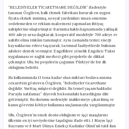
“BELEDİYELER TİCARETHANE DEĞİLDİR” ifadesiyle
tanınan Özgüven, halk ekmek fabrikası kurarak en uygun
fiyata ekmek sunmuş, sosyal yardımları insan onurunu
zedelemeden ve reklam malzemesi yapmadan ihtiyaç
sahiplerine ulaştırmıştır. Barınma hakkı kapsamında yaklaşık
400 aileye arsa dağıtarak, kooperatif modeliyle 700 aileye ev
sahibi olma imkânı tanımıştır. Aynı zamanda temiz enerji
kaynaklarını evlere taşıyarak, tarımsal faaliyetlerde bulunan
ailelere destek vermiştir. Engellilere yönelik Engelsiz Taksi
uygulaması ve sağlık merkezi gibi projelerle de dikkat
çekmiştir. Ulu, bu projelerin çoğunun Türkiye’de bir ilk
olduğunu belirtti.
Su kullanımında 13 tona kadar olan miktarı bedava sunma
cesaretini gösteren Özgüven, “Belediyeler ticarethane
değildir. Yurttaş müşteri değildir. Su temel yaşam hakkıdır.
Parayla satılamaz” diyerek bu konudaki kararlılığını dile
getirmiştir. Bu durumu nedeniyle mahkemeye çıkarılmış ve
kamu görevini kötüye kullanma suçlamasıyla yargılanmıştır.
Ulu, Özgüven’in emek dostu olduğunu ve işçi maaşlarını
ülkenin en iyi seviyelerine taşıdığını ifade etti. 1 Mayıs İşçi
Bayramı ve 8 Mart Dünya Emekçi Kadınlar Günü’nü tatil ilan