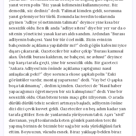
yanıt veren polis “Biz yasak kelimesini kullanmıyoruz. Biz
demedik, siz dediniz” dedi. Talimat kimden geldi, sorusuna
yanıt gelemiyor bir türlü. Sonunda laciverdin tonlarında
giyinen “Adliye yönetiminin talimatı” deyince yine kısa bir
sessizlik oldu. Ben ilk anda “adliye sitesi” diye bir yer var da o
sitenin yöneticisi yasak kararı aldı sandım. Ardından “Burası
adliyenin bahçesi. Yani bir tür özel mülk. Sizin evinizin
bahçesinde açıklama yapılabilir mi?” dedi göğüs kafesini iyice
dışarı çıkararak. Gazeteciler bir sabır çekip “Burası kamusal
alan. Üstelik burası kaldırım, ne bahçesi, ne avlusu!” deyince
top karşı tarafa geçti, yine bir sessizlik oldu. Bir gazeteci
“Ankara Adliyesi’nin önünde açıklama yaptığımız nasıl
anlaşılacak peki?” diye sorunca ekose şapkalı polis “Eski
görüntüler vardır, montaj yaparsınız” dedi. “Vay be! O şapka
boşa takılmamış” , dedim içimden. Gazeteci de “Nasıl haber
yapacağımızı öğretmeyen bir siz kalmıştınız!” dedi. Yine bir
sessizlik oldu. Olan biteni tenis maçı gibi izliyorum. O arada
dürülü dürülü telsiz sesleri artmaya başladı, adliyenin önüne
dizi dizi çevik kuvvet geldi. Gazeteciler on beş adım kadar yan
tarafa gittiler. Ben de yanlarında yürüyorum tabii. Aşırı “sivil”
davranan, yeşil tonlarında keten gömlek pantolon tercihi
yapmış birinin de bizimle bir sağa bir sola yürüdüğünü fark
ettim. Boyu uzun, vücudu esnek. Biraz yaklaşıp belden biraz