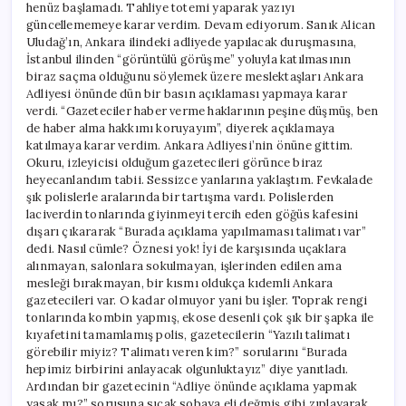
henüz başlamadı. Tahliye totemi yaparak yazıyı
güncellememeye karar verdim. Devam ediyorum. Sanık Alican
Uludağ’ın, Ankara ilindeki adliyede yapılacak duruşmasına,
İstanbul ilinden “görüntülü görüşme” yoluyla katılmasının
biraz saçma olduğunu söylemek üzere meslektaşları Ankara
Adliyesi önünde dün bir basın açıklaması yapmaya karar
verdi. “Gazeteciler haber verme haklarının peşine düşmüş, ben
de haber alma hakkımı koruyayım”, diyerek açıklamaya
katılmaya karar verdim. Ankara Adliyesi’nin önüne gittim.
Okuru, izleyicisi olduğum gazetecileri görünce biraz
heyecanlandım tabii. Sessizce yanlarına yaklaştım. Fevkalade
şık polislerle aralarında bir tartışma vardı. Polislerden
laciverdin tonlarında giyinmeyi tercih eden göğüs kafesini
dışarı çıkararak “Burada açıklama yapılmaması talimatı var”
dedi. Nasıl cümle? Öznesi yok! İyi de karşısında uçaklara
alınmayan, salonlara sokulmayan, işlerinden edilen ama
mesleği bırakmayan, bir kısmı oldukça kıdemli Ankara
gazetecileri var. O kadar olmuyor yani bu işler. Toprak rengi
tonlarında kombin yapmış, ekose desenli çok şık bir şapka ile
kıyafetini tamamlamış polis, gazetecilerin “Yazılı talimatı
görebilir miyiz? Talimatı veren kim?” sorularını “Burada
hepimiz birbirini anlayacak olgunluktayız” diye yanıtladı.
Ardından bir gazetecinin “Adliye önünde açıklama yapmak
yasak mı?” sorusuna sıcak sobaya eli değmiş gibi zıplayarak