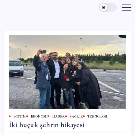
Skip
to
content
EĞITIM
EKONOMI
HABER
SAĞLIK
TEKNOLOJI
İki buçuk şehrin hikayesi