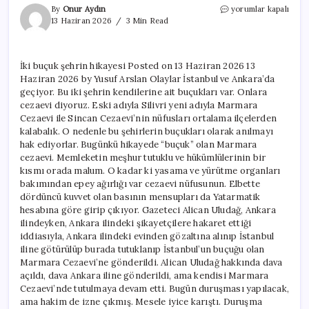
İki
By
Onur Aydın
yorumlar kapalı
buçuk
13 Haziran 2026
3 Min Read
şehrin
hikayesi
için
İki buçuk şehrin hikayesi Posted on 13 Haziran 2026 13
Haziran 2026 by Yusuf Arslan Olaylar İstanbul ve Ankara’da
geçiyor. Bu iki şehrin kendilerine ait buçukları var. Onlara
cezaevi diyoruz. Eski adıyla Silivri yeni adıyla Marmara
Cezaevi ile Sincan Cezaevi’nin nüfusları ortalama ilçelerden
kalabalık. O nedenle bu şehirlerin buçukları olarak anılmayı
hak ediyorlar. Bugünkü hikayede “buçuk” olan Marmara
cezaevi. Memleketin meşhur tutuklu ve hükümlülerinin bir
kısmı orada malum. O kadar ki yasama ve yürütme organları
bakımından epey ağırlığı var cezaevi nüfusunun. Elbette
dördüncü kuvvet olan basının mensupları da Yatarmatik
hesabına göre girip çıkıyor. Gazeteci Alican Uludağ, Ankara
ilindeyken, Ankara ilindeki şikayetçilere hakaret ettiği
iddiasıyla, Ankara ilindeki evinden gözaltına alınıp İstanbul
iline götürülüp burada tutuklanıp İstanbul’un buçuğu olan
Marmara Cezaevi’ne gönderildi. Alican Uludağ hakkında dava
açıldı, dava Ankara iline gönderildi, ama kendisi Marmara
Cezaevi’nde tutulmaya devam etti. Bugün duruşması yapılacak,
ama hakim de izne çıkmış. Mesele iyice karıştı. Duruşma