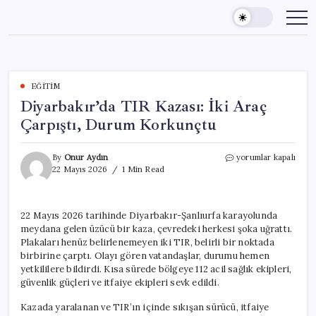
Skip
to
content
EĞITIM
Diyarbakır’da TIR Kazası: İki Araç
Çarpıştı, Durum Korkunçtu
Diyarbakır’da
By
Onur Aydın
yorumlar kapalı
TIR
22 Mayıs 2026
1 Min Read
Kazası:
İki
Araç
22 Mayıs 2026 tarihinde Diyarbakır-Şanlıurfa karayolunda
Çarpıştı,
meydana gelen üzücü bir kaza, çevredeki herkesi şoka uğrattı.
Durum
Korkunçtu
Plakaları henüz belirlenemeyen iki TIR, belirli bir noktada
için
birbirine çarptı. Olayı gören vatandaşlar, durumu hemen
yetkililere bildirdi. Kısa sürede bölgeye 112 acil sağlık ekipleri,
güvenlik güçleri ve itfaiye ekipleri sevk edildi.
Kazada yaralanan ve TIR’ın içinde sıkışan sürücü, itfaiye