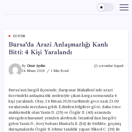
Skip
to
content
EĞITIM
Bursa’da Arazi Anlaşmazlığı Kanlı
Bitti: 4 Kişi Yaralandı
Bursa’da
By
Onur Aydın
yorumlar kapalı
Arazi
24 Nisan 2026
1 Min Read
Anlaşmazlığı
Kanlı
Bitti:
Bursa’nın İnegöl ilçesinde, Sarıpınar Mahallesi’nde arazi
4
üzerindeki anlaşmazlık nedeniyle çıkan kavga sonucunda 4
Kişi
Yaralandı
kişi yaralandı. Olay, 24 Nisan 2026 tarihinde gece saat 23.00
için
sıralarında meydana geldi. Edinilen bilgilere göre, daha önce
mahkemelik olan Yasin D. (29) ve Özgür S. (40) arasında
süregelen husumet yeniden alevlendi. İstanbul’dan İnegöl’e
gelen Yasin D., üvey babası Mustafa S. (54) ile birlikte, geçmiş
duruşmalarda Özgür S. lehine tanıklık yapan Yüksel C. (39) ile