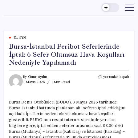
Skip
to
content
EĞITIM
Bursa-İstanbul Feribot Seferlerinde
İptal: 6 Sefer Olumsuz Hava Koşulları
Nedeniyle Yapılamadı
Bursa-
By
Onur Aydın
yorumlar kapalı
İstanbul
3 Mayıs 2026
1 Min Read
Feribot
Seferlerinde
İptal:
Bursa Deniz Otobüsleri (BUDO), 3 Mayıs 2026 tarihinde
6
Bursa-İstanbul hattında planlanan altı seferin iptal edildiğini
Sefer
Olumsuz
açıkladı. İptallerin nedeni olarak olumsuz hava koşulları
Hava
gösterildi. BUDO’nun resmi internet sitesinde yer alan
Koşulları
bilgilere göre, iptal edilen seferler arasında saat 08.00’deki
Nedeniyle
Bursa (Mudanya) – İstanbul (Kabataş) ve İstanbul (Kabataş) –
Yapılamadı
Bursa (Mudanya) seferleri ile 09.30’da gerçekleşmesi