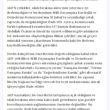
AKP’li yetkililer, silah bırakma sürecinin yeterince iyi
ilerlemediğini ve bu durumun Milli Dayanışma Kardeşlik ve
Demokrasi Komisyonu’nun 18 Şubat’ta yayımladığı ortak
raporda da vurgulandığını ifade etti. Ayrıca, komisyonda
farklı toplumsal kesimlerden 137 kişinin dinlenmesi ve
Abdullah Öcalan’ın İmralı’da ziyaret edilmesi gibi adımların
bir mekanizma oluşturduğuna dikkat çektiler; ancak geçici
müstakil yasanın çıkarılması konusunda hala bir ilerleme
kaydedilemediğini dile getirdiler.
Devlet Bahçeli’nin önerilerinin değerli olduğunu kabul eden
AKP yetkilileri, Milli Dayanışma Kardeşlik ve Demokrasi
Komisyonu’nun görev süresinin geçtiğimiz şubat ayında sona
erdiğini hatırlattı. Komisyon yerine “Danışma Kurulu”, “İzleme
Danışma Kurulu” ya da “Değerlendirme Kurulu” gibi alternatif
isimlerin kullanılabileceğini belirten yetkililer, bu yapının
Meclis Başkanı’na bilgi verecek bir teyit mekanizması olarak
işleyeceğini ifade ettiler.
AKP kaynakları, bu önerilerin tartışmaya açık olduğunu ve
silah bırakma sürecinin kalıcı hale getirilmesi için gerekli
koordinasyonun sağlanmasının önemine değindiler. Bu
çerçevede, ilgili bakanlıkların da sürece dahil edilmesi