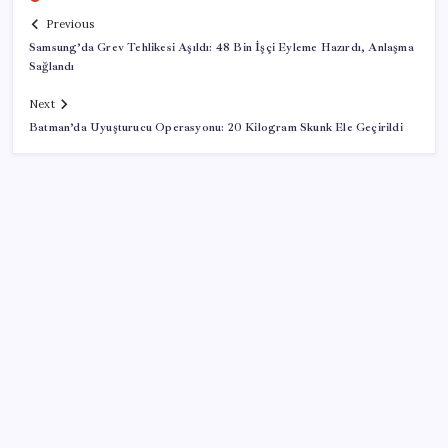
Previous
Samsung’da Grev Tehlikesi Aşıldı: 48 Bin İşçi Eyleme Hazırdı, Anlaşma
Sağlandı
Next
Batman’da Uyuşturucu Operasyonu: 20 Kilogram Skunk Ele Geçirildi
SON YAZILAR
MSI Ekran Kartı Fiyatlarına Yüzde 20 Zam Geldi
ABD tarım dışı istihdam verisinde negatif sürpriz