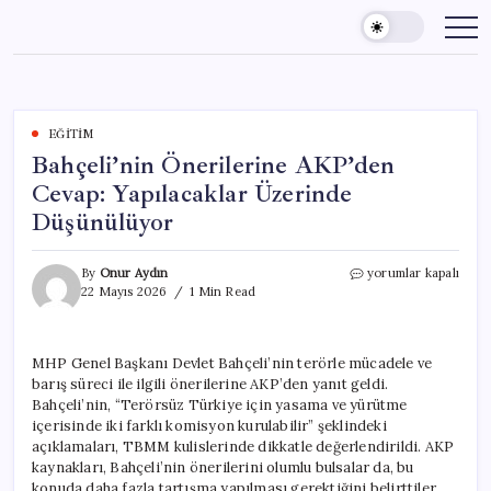
Skip
to
content
EĞITIM
Bahçeli’nin Önerilerine AKP’den
Cevap: Yapılacaklar Üzerinde
Düşünülüyor
Bahçeli’nin
By
Onur Aydın
yorumlar kapalı
Önerilerine
22 Mayıs 2026
1 Min Read
AKP’den
Cevap:
Yapılacaklar
MHP Genel Başkanı Devlet Bahçeli’nin terörle mücadele ve
Üzerinde
barış süreci ile ilgili önerilerine AKP’den yanıt geldi.
Düşünülüyor
için
Bahçeli’nin, “Terörsüz Türkiye için yasama ve yürütme
içerisinde iki farklı komisyon kurulabilir” şeklindeki
açıklamaları, TBMM kulislerinde dikkatle değerlendirildi. AKP
kaynakları, Bahçeli’nin önerilerini olumlu bulsalar da, bu
konuda daha fazla tartışma yapılması gerektiğini belirttiler.