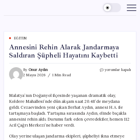
Skip
to
content
EĞITIM
Annesini Rehin Alarak Jandarmaya
Saldıran Şüpheli Hayatını Kaybetti
Annesini
By
Onur Aydın
yorumlar kapalı
Rehin
2 Mayıs 2026
1 Min Read
Alarak
Jandarmaya
Saldıran
Malatya’nın Doğanyol ilçesinde yaşanan dramatik olay,
Şüpheli
Koldere Mahallesi’nde dün akşam saat 20.48’de meydana
Hayatını
Kaybetti
geldi. Cezaevinden yeni çıkan Serhat Aydın, annesi H.A. ile
için
tartışmaya başladı. Tartışma sırasında Aydın, elinde bıçakla
annesini rehin aldı. Durumu fark eden çevredekiler, hemen 112
Acil Çağrı Merkezi’ne haber verdi.
Olay yerine ulaşan jandarma ekipleri, şüpheliyi ikna etmeye