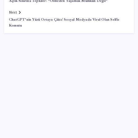
Açlık Sınırına Tepkiler: “Ölmeden Yaşamak Mümkün Değil”
Next
ChatGPT’nin Yüzü Ortaya Çıktı! Sosyal Medyada Viral Olan Selfie
Komutu
SON YAZILAR
Menderes Belediyesi’ne operasyon: Belediye
Başkanı Çiçek dahil 16 kişi adliyeye sevk edildi
Kritik toplantıya günler kaldı: Merkez Bankası
enflasyon tahminlerini 13 Ağustos’ta duyuracak