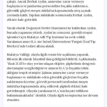
çalıştı. Ancak Serhat Aydın, annesine zarar vermeye
başlayınca ve jandarma personeline bıçakla saldırınca,
güvenlik güçleri meşru müdafaa kapsamında ateş açmak
zorunda kaldı. Yapılan müdahale sonucunda Serhat Aydın,
etkisiz hale getirildi.
Yaralı olarak Doğanyol Devlet Hastanesi’ne kaldırılan Aydın,
burada yaşamını yitirdi. Aydın’ın cenazesi, gerekli otopsi
işlemleri için Malatya Adli Tıp Kurumu’na sevk edildi.
Yaralanan anne H.A. ise İnönü Üniversitesi Turgut Özal Tıp
Merkezi’nde tedavi altına alındı.
Malatya Valiliği, olayla ilgili resmi bir açıklama yaparak,
ihbarın ilk olarak İstanbul’dan geldiğini bildirdi. Açıklamada,
“Saat 21.15’te olay yerine ulaşan ekipler, şüphelinin dengesiz
davranışlar sergilediğini ve annesi H.A.’yı bıçakla rehin
aldığını tespit etmiştir. Şahsın annesine zarar vermeye
başlaması ve müdahale eden güvenlik güçlerine bıçakla
saldırması üzerine, görevli personel tarafından meşru
müdafaa kapsamında ateş edilerek şüpheli etkisiz hale
getirilmiştir. Olayda yaralanan H.A.’nın hayati tehlikesi
bulunmamaktadır.” denildi. Olayla ilgili soruşturma ise devam
etmekte.