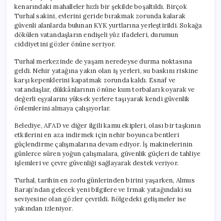
kenarındaki mahalleler hızlı bir şekilde boşaltıldı. Birçok
Turhal sakini, evlerini geride bırakmak zorunda kalarak
güvenli alanlarda bulunan KYK yurtlarına yerleştirildi. Sokağa
dökülen vatandaşların endişeli yüz ifadeleri, durumun
ciddiyetini gözler önüne seriyor.
Turhal merkezinde de yaşam neredeyse durma noktasına
geldi. Nehir yatağına yakın olan iş yerleri, su baskını riskine
karşı kepenklerini kapatmak zorunda kaldı. Esnaf ve
vatandaşlar, dükkânlarının önüne kum torbaları koyarak ve
değerli eşyalarını yüksek yerlere taşıyarak kendi güvenlik
önlemlerini almaya çalışıyorlar.
Belediye, AFAD ve diğer ilgili kamu ekipleri, olası bir taşkının
etkilerini en aza indirmek için nehir boyunca bentleri
güçlendirme çalışmalarına devam ediyor. İş makinelerinin
günlerce süren yoğun çalışmalara, güvenlik güçleri de tahliye
işlemleri ve çevre güvenliği sağlayarak destek veriyor.
Turhal, tarihin en zorlu günlerinden birini yaşarken, Almus
Barajı’ndan gelecek yeni bilgilere ve Irmak yatağındaki su
seviyesine olan gözler çevrildi. Bölgedeki gelişmeler ise
yakından izleniyor.