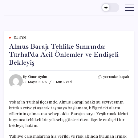
Skip
to
content
EĞITIM
Almus Barajı Tehlike Sınırında:
Turhal’da Acil Önlemler ve Endişeli
Bekleyiş
Almus
By
Onur Aydın
yorumlar kapalı
Barajı
22 Mayıs 2026
1 Min Read
Tehlike
Sınırında:
Turhal’da
Tokat’ın Turhal ilçesinde, Almus Barajı’ndaki su seviyesinin
Acil
kritik seviyeyi aşarak taşmaya başlaması, bölgedeki alarm
Önlemler
ve
zillerinin çalmasına sebep oldu. Barajın suyu, Yeşilırmak Nehri
Endişeli
boyunca tehlikeli bir yükseliş gösterirken, ilçede endişeli bir
Bekleyiş
bekleyiş hakim.
için
Tahliye çalışmalarına hız verildi ve risk altında bulunan Irmak