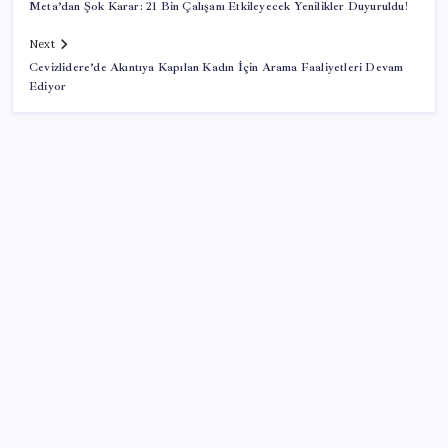
Meta’dan Şok Karar: 21 Bin Çalışanı Etkileyecek Yenilikler Duyuruldu!
Next
Cevizlidere’de Akıntıya Kapılan Kadın İçin Arama Faaliyetleri Devam
Ediyor
SON YAZILAR
MSI Ekran Kartı Fiyatlarına Yüzde 20 Zam Geldi
ABD tarım dışı istihdam verisinde negatif sürpriz
Altında yükseliş kapıda mı? Uzman isimden ezber
bozan tahmin!