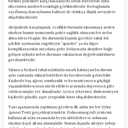
birlikte polenlere karşı hassasiyeti artan bireylerde uyku
düzeninin aniden bozulduğu görülmektedir. Bu bağlamda
zayıflamış olan uykunun kalitesi de oldukça düşük seviyelere
düşebilmektedir.
Alerjenlerle karşılaşmak, özellikle burunda tıkanmaya neden
olurken bunun sonucunda pekte sağlıklı olmayan bir nefes
alma süreci başlar. Bu durumda kişinin geceleri rahat bir
şekilde uyumasını engelleyen “apneler” ya da diğer
komplikasyonlar meydana gelir. Dolayısıyla alerjilere bağlı
gelişen uykuda nefes durması vakalarının değerlendirilmesi
gerekmektedir.
Yalnızca fiziksel rahatsızlıklarla sınırlı kalmayan bu durum
aynı zamanda ruhsal belirtileri de beraberinde getirebilir.
Kişilerde baş ağrısı, unutkanlık ve konsantrasyon güçlüğü
yaşanabilirken uzun süreli etkileri arasında depresyon gibi
ciddi sonuçlar yer almaktadır. Ayrıca yeterince dinlenemeyen
kişilerde gündüz aşırı yorgunluk hissi oluşabilmektedir.
Tanı aşamasında yapılması gereken ilk adım ise bir Uyku
Apnesi Testi gerçekleştirmektir. Polisomnografi yöntemi
kullanarak uyku esnasında beyin aktiviteleri ve solunum
olayları kayıt altına alınmalıdır. Bunun dışında alerjiye sebep