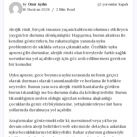
Alerjik
By
Onur Aydın
yorumlar kapalı
Rinit
16 Haziran 2026
2 Min Read
ve
Uykusuzluk
Sorunları
Alerjik rinit, birçok insanın yaşam kalitesini olumsuz etkileyen
Arasındaki
yaygın bir duruma dönüşmüştür. Hapşırma, burun akıntısı ile
Bağlantı
için
kendini gösterirken, bu rahatsızlığın yanında uyku
problemleri de sıklıkla ortaya çıkmaktadır. Özellikle uyku
apnesi gibi durumlar, alerjik riniti olan bireylerde farklı sağlık
sorunlarına yol açabileceği için göz ardı edilmemesi gereken
bir konudur.
Uyku apnesi, gece boyunca uyku sırasında nefesin geçici
olarak durması olarak tanımlanabilir ve horlama ile birlikte
seyreder. Bunun yanı sıra alerjik rinitli hastalarda görülen
burun tıkanıklığı ise bu durumu daha da kötüleştirebilir. Burun
tıkanıklığının neden olduğu ağızdan soluma alışkanlığı
çocuklarda geniz eti büyümesine, yetişkinlerdeyse üst hava
yollarında daralmaya yol açabilir.
Araştırmalar göstermektedir ki; mevsimsel veya yıl boyu
devam eden alerji belirtileri web sitemizde detaylıca anlatılan
uyku bozukluklarını tetikleyebilir. Bahar aylarının gelmesiyle