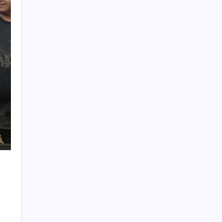
ABD tarım dışı istihdam verisinde negatif
sürpriz
Altında yükseliş kapıda mı? Uzman isimden
ezber bozan tahmin!
Fed Başkanı’ndan piyasaları sarsacak mesaj:
Enflasyon artarsa faiz artırımı yeniden
masaya gelecek
Türkiye, Suudi Arabistan ve Pakistan üçlü
savunma anlaşması imzaladı
OpenAI’ın İlk Cihazı için Fiyat ve Tasarım
Belli Oldu
Altında taşlar yerinden oynuyor: Dünya
devinden 22 ay sonra tarihi hamle
Salgın hızla yayıldı: 1,5 milyon koli yumurta
toplatıldı
Akın Gürlek’ten yeni ‘çerçeve yasa’
açıklaması: ‘Ülkemiz için bembeyaz bir