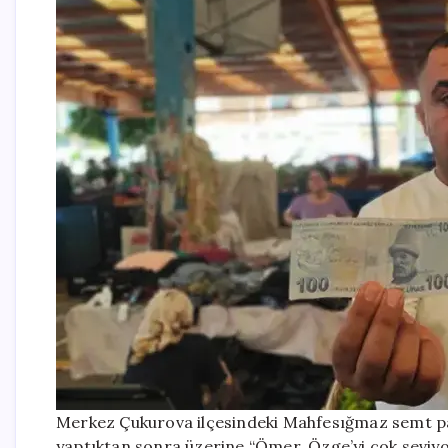
Merkez Çukurova ilçesindeki Mahfesığmaz semt pazar
yaptıktan sonra üzerine “Ömer, Özge’yi çok seviyo