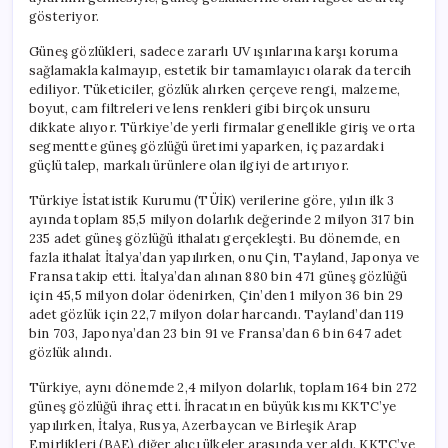
gösteriyor.
Güneş gözlükleri, sadece zararlı UV ışınlarına karşı koruma
sağlamakla kalmayıp, estetik bir tamamlayıcı olarak da tercih
ediliyor. Tüketiciler, gözlük alırken çerçeve rengi, malzeme,
boyut, cam filtreleri ve lens renkleri gibi birçok unsuru
dikkate alıyor. Türkiye’de yerli firmalar genellikle giriş ve orta
segmentte güneş gözlüğü üretimi yaparken, iç pazardaki
güçlü talep, markalı ürünlere olan ilgiyi de artırıyor.
Türkiye İstatistik Kurumu (TÜİK) verilerine göre, yılın ilk 3
ayında toplam 85,5 milyon dolarlık değerinde 2 milyon 317 bin
235 adet güneş gözlüğü ithalatı gerçekleşti. Bu dönemde, en
fazla ithalat İtalya’dan yapılırken, onu Çin, Tayland, Japonya ve
Fransa takip etti. İtalya’dan alınan 880 bin 471 güneş gözlüğü
için 45,5 milyon dolar ödenirken, Çin’den 1 milyon 36 bin 29
adet gözlük için 22,7 milyon dolar harcandı. Tayland’dan 119
bin 703, Japonya’dan 23 bin 91 ve Fransa’dan 6 bin 647 adet
gözlük alındı.
Türkiye, aynı dönemde 2,4 milyon dolarlık, toplam 164 bin 272
güneş gözlüğü ihraç etti. İhracatın en büyük kısmı KKTC’ye
yapılırken, İtalya, Rusya, Azerbaycan ve Birleşik Arap
Emirlikleri (BAE) diğer alıcı ülkeler arasında yer aldı. KKTC’ye