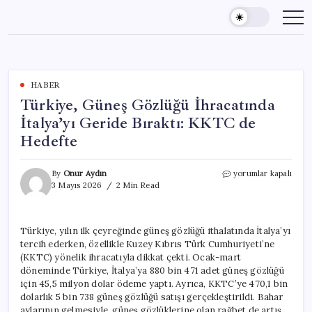
Skip
to
content
HABER
Türkiye, Güneş Gözlüğü İhracatında
İtalya’yı Geride Bıraktı: KKTC de
Hedefte
Türkiye,
By
Onur Aydın
yorumlar kapalı
Güneş
3 Mayıs 2026
2 Min Read
Gözlüğü
İhracatında
İtalya’yı
Türkiye, yılın ilk çeyreğinde güneş gözlüğü ithalatında İtalya’yı
Geride
tercih ederken, özellikle Kuzey Kıbrıs Türk Cumhuriyeti’ne
Bıraktı:
KKTC
(KKTC) yönelik ihracatıyla dikkat çekti. Ocak-mart
de
döneminde Türkiye, İtalya’ya 880 bin 471 adet güneş gözlüğü
Hedefte
için 45,5 milyon dolar ödeme yaptı. Ayrıca, KKTC’ye 470,1 bin
için
dolarlık 5 bin 738 güneş gözlüğü satışı gerçekleştirildi. Bahar
aylarının gelmesiyle, güneş gözlüklerine olan rağbet de artış